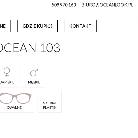
509 970 163
BIURO@OCEANLOOK.PL
NE
GDZIE KUPIĆ?
KONTAKT
OCEAN 103
DAMSKIE
MĘSKIE
MATERIAŁ
OWALNE
PLASTIK