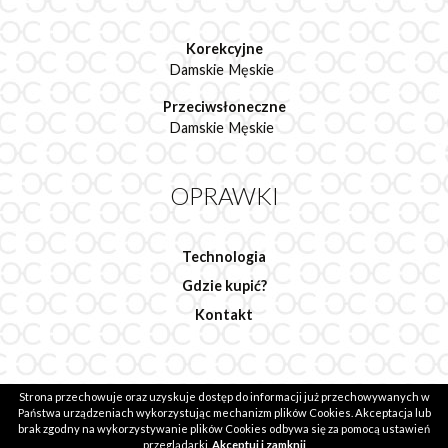
Korekcyjne
Damskie
Męskie
Przeciwsłoneczne
Damskie
Męskie
OPRAWKI
Technologia
Gdzie kupić?
Kontakt
Strona przechowuje oraz uzyskuje dostęp do informacji już przechowywanych w
2020 © Ocean Group.
Realizacja: evsmash.com
Państwa urządzeniach wykorzystując mechanizm plików Cookies. Akceptacja lub
brak zgodny na wykorzystywanie plików Cookies odbywa się za pomocą ustawień
przeglądarki.
Akceptuj i zamknij