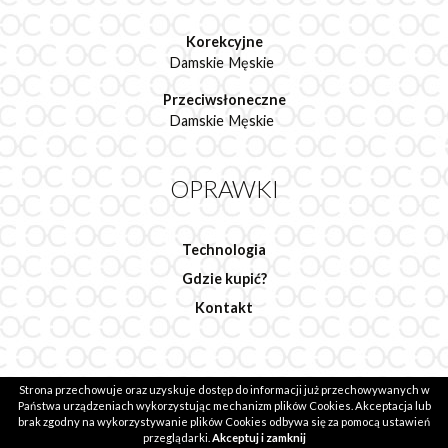
Korekcyjne
Damskie
Męskie
Przeciwsłoneczne
Damskie
Męskie
OPRAWKI
Technologia
Gdzie kupić?
Kontakt
Strona przechowuje oraz uzyskuje dostęp do informacji już przechowywanych w
2020 © Ocean Group.
Realizacja: evsmash.com
Państwa urządzeniach wykorzystując mechanizm plików Cookies. Akceptacja lub
brak zgodny na wykorzystywanie plików Cookies odbywa się za pomocą ustawień
przeglądarki.
Akceptuj i zamknij