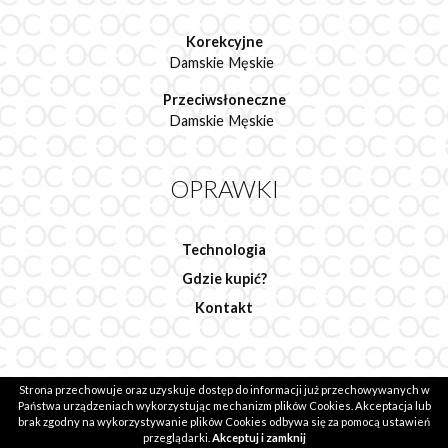
Korekcyjne
Damskie
Męskie
Przeciwsłoneczne
Damskie
Męskie
OPRAWKI
Technologia
Gdzie kupić?
Kontakt
Strona przechowuje oraz uzyskuje dostęp do informacji już przechowywanych w
2020 © Ocean Group.
Realizacja: evsmash.com
Państwa urządzeniach wykorzystując mechanizm plików Cookies. Akceptacja lub
brak zgodny na wykorzystywanie plików Cookies odbywa się za pomocą ustawień
przeglądarki.
Akceptuj i zamknij