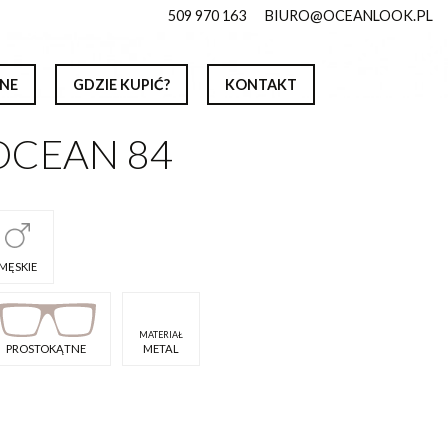
509 970 163
BIURO@OCEANLOOK.PL
NE
GDZIE KUPIĆ?
KONTAKT
OCEAN 84
MĘSKIE
MATERIAŁ
PROSTOKĄTNE
METAL